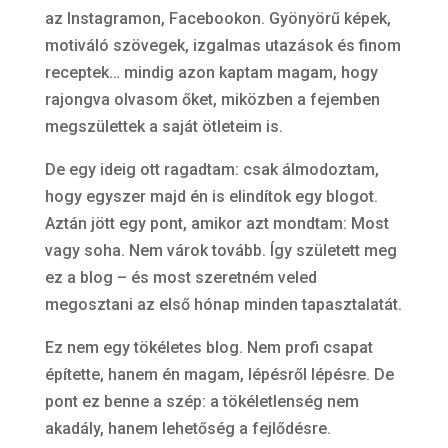
az Instagramon, Facebookon. Gyönyörű képek,
motiváló szövegek, izgalmas utazások és finom
receptek… mindig azon kaptam magam, hogy
rajongva olvasom őket, miközben a fejemben
megszülettek a saját ötleteim is.
De egy ideig ott ragadtam: csak álmodoztam,
hogy egyszer majd én is elindítok egy blogot.
Aztán jött egy pont, amikor azt mondtam: Most
vagy soha. Nem várok tovább. Így született meg
ez a blog – és most szeretném veled
megosztani az első hónap minden tapasztalatát.
Ez nem egy tökéletes blog. Nem profi csapat
építette, hanem én magam, lépésről lépésre. De
pont ez benne a szép: a tökéletlenség nem
akadály, hanem lehetőség a fejlődésre.