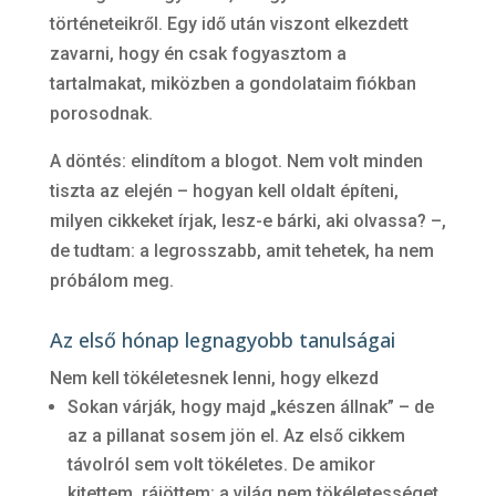
történeteikről. Egy idő után viszont elkezdett
zavarni, hogy én csak fogyasztom a
tartalmakat, miközben a gondolataim fiókban
porosodnak.
A döntés: elindítom a blogot. Nem volt minden
tiszta az elején – hogyan kell oldalt építeni,
milyen cikkeket írjak, lesz-e bárki, aki olvassa? –,
de tudtam: a legrosszabb, amit tehetek, ha nem
próbálom meg.
Az első hónap legnagyobb tanulságai
Nem kell tökéletesnek lenni, hogy elkezd
Sokan várják, hogy majd „készen állnak” – de
az a pillanat sosem jön el. Az első cikkem
távolról sem volt tökéletes. De amikor
kitettem, rájöttem: a világ nem tökéletességet