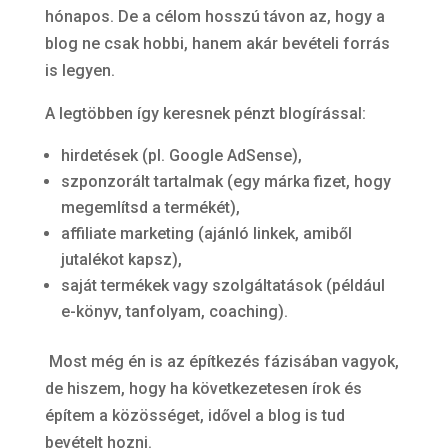
hónapos. De a célom hosszú távon az, hogy a
blog ne csak hobbi, hanem akár bevételi forrás
is legyen.
A legtöbben így keresnek pénzt blogírással:
hirdetések (pl. Google AdSense),
szponzorált tartalmak (egy márka fizet, hogy
megemlítsd a termékét),
affiliate marketing (ajánló linkek, amiből
jutalékot kapsz),
saját termékek vagy szolgáltatások (például
e-könyv, tanfolyam, coaching).
Most még én is az építkezés fázisában vagyok,
de hiszem, hogy ha következetesen írok és
építem a közösséget, idővel a blog is tud
bevételt hozni.