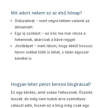
Mit adott nekem ez az első hónap?
Önbizalmat – mert végre tettem valamit az
álmaimért.
Egy új szokást – az írás ma már része a
hetemnek, akárcsak a kávé reggel.
Jövőképet – mert látom, hogy ebből hosszú
távon sokkal több is lehet, s talán egyszer
bevétel is.
Hogyan lehet pénzt keresni blogírással?
Ez egy kérdés, amit sokan feltesznek. Őszinte
leszek: én még nem tudok erre személyes
választ adni, hiszen ez a blog még csak egy