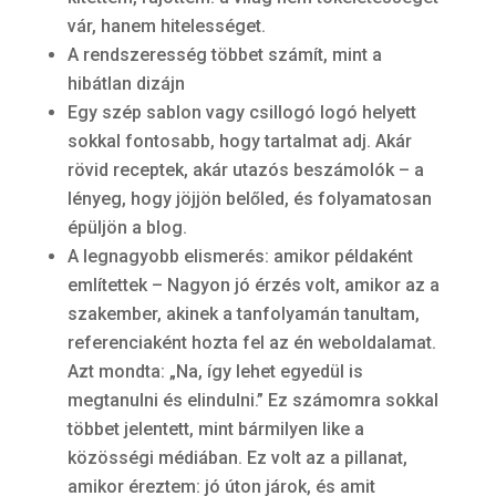
vár, hanem hitelességet.
A rendszeresség többet számít, mint a
hibátlan dizájn
Egy szép sablon vagy csillogó logó helyett
sokkal fontosabb, hogy tartalmat adj. Akár
rövid receptek, akár utazós beszámolók – a
lényeg, hogy jöjjön belőled, és folyamatosan
épüljön a blog.
A legnagyobb elismerés: amikor példaként
említettek – Nagyon jó érzés volt, amikor az a
szakember, akinek a tanfolyamán tanultam,
referenciaként hozta fel az én weboldalamat.
Azt mondta: „Na, így lehet egyedül is
megtanulni és elindulni.” Ez számomra sokkal
többet jelentett, mint bármilyen like a
közösségi médiában. Ez volt az a pillanat,
amikor éreztem: jó úton járok, és amit