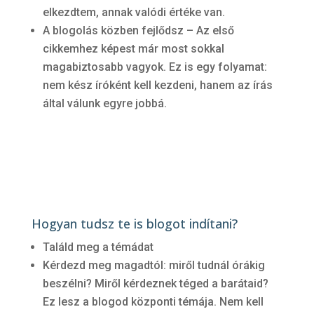
elkezdtem, annak valódi értéke van.
A blogolás közben fejlődsz – Az első
cikkemhez képest már most sokkal
magabiztosabb vagyok. Ez is egy folyamat:
nem kész íróként kell kezdeni, hanem az írás
által válunk egyre jobbá.
Hogyan tudsz te is blogot indítani?
Találd meg a témádat
Kérdezd meg magadtól: miről tudnál órákig
beszélni? Miről kérdeznek téged a barátaid?
Ez lesz a blogod központi témája. Nem kell