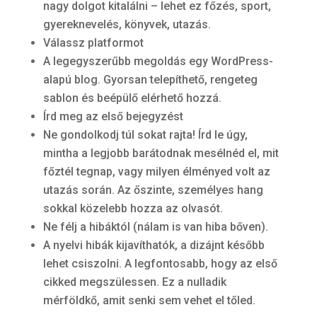
nagy dolgot kitalálni – lehet ez főzés, sport,
gyereknevelés, könyvek, utazás.
Válassz platformot
A legegyszerűbb megoldás egy WordPress-
alapú blog. Gyorsan telepíthető, rengeteg
sablon és beépülő elérhető hozzá.
Írd meg az első bejegyzést
Ne gondolkodj túl sokat rajta! Írd le úgy,
mintha a legjobb barátodnak mesélnéd el, mit
főztél tegnap, vagy milyen élményed volt az
utazás során. Az őszinte, személyes hang
sokkal közelebb hozza az olvasót.
Ne félj a hibáktól (nálam is van hiba bőven).
A nyelvi hibák kijavíthatók, a dizájnt később
lehet csiszolni. A legfontosabb, hogy az első
cikked megszülessen. Ez a nulladik
mérföldkő, amit senki sem vehet el tőled.